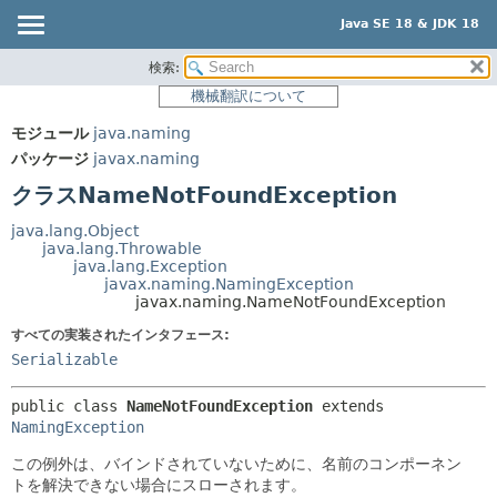
Java SE 18 & JDK 18
検索:
概要
サマリー:
機械翻訳について
ネスト済
モジュール
モジュール
java.naming
フィールド
パッケージ
パッケージ
javax.naming
コンストラクタ
クラス
クラスNameNotFoundException
メソッド
使用
java.lang.Object
ツリー
java.lang.Throwable
詳細:
java.lang.Exception
プレビュー
フィールド
javax.naming.NamingException
javax.naming.NameNotFoundException
新規
コンストラクタ
すべての実装されたインタフェース:
非推奨
メソッド
Serializable
索引
public class 
NameNotFoundException
extends 
ヘルプ
NamingException
この例外は、バインドされていないために、名前のコンポーネン
トを解決できない場合にスローされます。