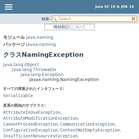
Java SE 18 & JDK 18
検索:
概要
サマリー:
機械翻訳について
ネスト済
モジュール
モジュール
java.naming
フィールド
パッケージ
パッケージ
javax.naming
コンストラクタ
クラス
クラスNamingException
メソッド
使用
java.lang.Object
ツリー
java.lang.Throwable
詳細:
java.lang.Exception
プレビュー
フィールド
javax.naming.NamingException
新規
コンストラクタ
すべての実装されたインタフェース:
Serializable
非推奨
メソッド
直系の既知のサブクラス:
索引
AttributeInUseException
,
ヘルプ
AttributeModificationException
,
CannotProceedException
,
CommunicationException
,
ConfigurationException
,
ContextNotEmptyException
,
InsufficientResourcesException
,