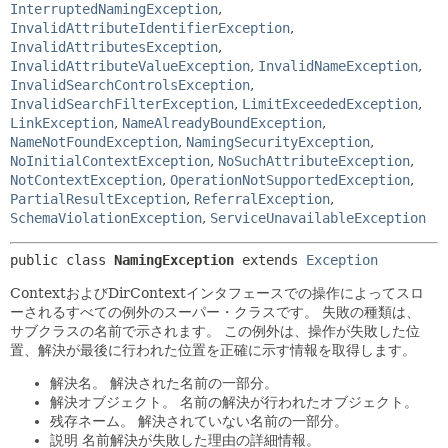
InterruptedNamingException
,
InvalidAttributeIdentifierException
,
InvalidAttributesException
,
InvalidAttributeValueException
,
InvalidNameException
,
InvalidSearchControlsException
,
InvalidSearchFilterException
,
LimitExceededException
,
LinkException
,
NameAlreadyBoundException
,
NameNotFoundException
,
NamingSecurityException
,
NoInitialContextException
,
NoSuchAttributeException
,
NotContextException
,
OperationNotSupportedException
,
PartialResultException
,
ReferralException
,
SchemaViolationException
,
ServiceUnavailableException
public class 
NamingException
extends 
Exception
ContextおよびDirContextインタフェースでの操作によってスロ
ーされるすべての例外のスーパー・クラスです。
失敗の種類は、
サブクラスの名前で示されます。
この例外は、操作が失敗した位
置、解決が最後に行われた位置を正確に示す情報を取得します。
解決名。
解決された名前の一部分。
解決オブジェクト。
名前の解決が行われたオブジェクト。
残存ネーム。
解決されていない名前の一部分。
説明
名前解決が失敗した理由の詳細情報。