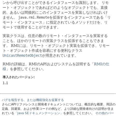
ンから呼び出すことができるインタフェースを識別します。
リモ
ート・オブジェクトであればどのようなオブジェクトでも、直接
的、あるいは間接的にこのインタフェースを実装しなければいけ
ません。
java.rmi.Remote
を拡張するインタフェースである「リ
モート・インタフェース」に指定されているメソッドだけを、リ
モートで使用することができます。
実装クラスは、任意の数のリモート・インタフェースを実装する
ことも、ほかのリモートの実装クラスを拡張することもできま
す。
RMIには、リモート・オブジェクト実装を拡張でき、リモー
ト・オブジェクト作成を容易にする便利なクラス
UnicastRemoteObject
が用意されています。
RMIの詳細は、RMIのAPIおよびシステムを説明する「
RMIの仕
様
」を参照してください。
導入されたバージョン:
1.1
バグを報告する、または機能強化を提案する
さらにAPIリファレンスと開発者ドキュメントについては、概念的な概要、用語の
定義、回避策、および作業コードの例など、より詳細な開発者向けの説明が含ま
れている
「Java SEドキュメンテーション」
を参照してください。
その他のバー