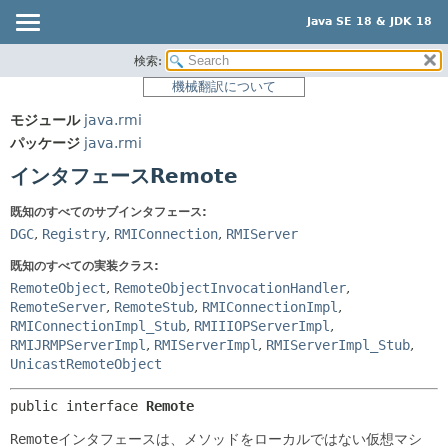
Java SE 18 & JDK 18
検索:
概要
サマリー:
機械翻訳について
ネスト済
モジュール
モジュール
java.rmi
フィールド
パッケージ
パッケージ
java.rmi
コンストラクタ
クラス
インタフェースRemote
メソッド
使用
既知のすべてのサブインタフェース:
ツリー
詳細:
DGC
,
Registry
,
RMIConnection
,
RMIServer
プレビュー
フィールド
既知のすべての実装クラス:
新規
コンストラクタ
RemoteObject
,
RemoteObjectInvocationHandler
,
RemoteServer
,
RemoteStub
,
RMIConnectionImpl
,
非推奨
メソッド
RMIConnectionImpl_Stub
,
RMIIIOPServerImpl
,
索引
RMIJRMPServerImpl
,
RMIServerImpl
,
RMIServerImpl_Stub
,
UnicastRemoteObject
ヘルプ
public interface 
Remote
Remote
インタフェースは、メソッドをローカルではない仮想マシ