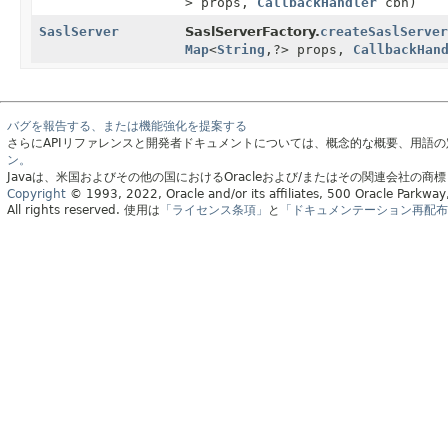
> props,
CallbackHandler
cbh)
SaslServer
SaslServerFactory.
createSaslServer
Map
<
String
,
?> props,
CallbackHan
バグを報告する、または機能強化を提案する
さらにAPIリファレンスと開発者ドキュメントについては、概念的な概要、用語
ン。
Javaは、米国およびその他の国におけるOracleおよび/またはその関連会社の商
Copyright
© 1993, 2022, Oracle and/or its affiliates, 500 Oracle Parkw
All rights reserved.
使用は
「ライセンス条項」
と
「ドキュメンテーション再配布