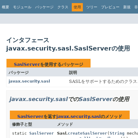
概要
モジュール
パッケージ
クラス
使用
ツリー
プレビュー
新規
非
インタフェース
javax.security.sasl.SaslServerの使用
SaslServer
を使用するパッケージ
パッケージ
説明
javax.security.sasl
SASLをサポートするためのクラ
javax.security.sasl
での
SaslServer
の使用
SaslServer
を返す
javax.security.sasl
のメソッド
修飾子と型
メソッド
static
SaslServer
Sasl.
createSaslServer
(
String
mech