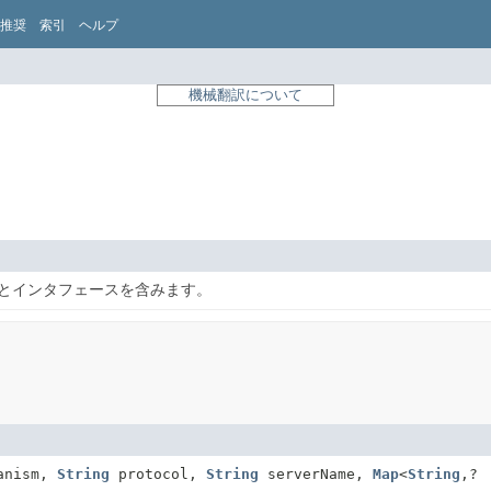
推奨
索引
ヘルプ
機械翻訳について
スとインタフェースを含みます。
anism,
String
protocol,
String
serverName,
Map
<
String
,
?