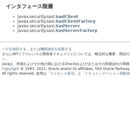
インタフェース階層
javax.security.sasl.
SaslClient
javax.security.sasl.
SaslClientFactory
javax.security.sasl.
SaslServer
javax.security.sasl.
SaslServerFactory
バグを報告する、または機能強化を提案する
さらにAPIリファレンスと開発者ドキュメントについては、概念的な概要、用語
ン。
Javaは、米国およびその他の国におけるOracleおよび/またはその関連会社の商
Copyright
© 1993, 2022, Oracle and/or its affiliates, 500 Oracle Parkw
All rights reserved.
使用は
「ライセンス条項」
と
「ドキュメンテーション再配布