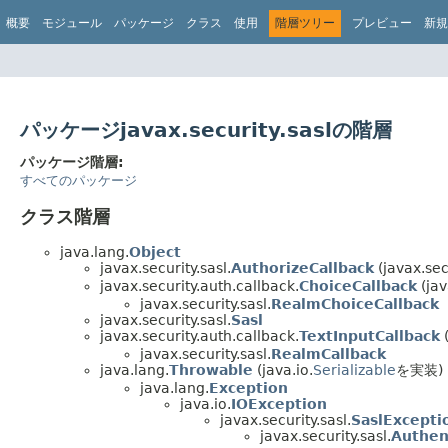
概要
モジュール
パッケージ
クラス
使用
階層ツリー
プレビュー
新規
パッケージjavax.security.saslの階層
パッケージ階層:
すべてのパッケージ
クラス階層
java.lang.
Object
javax.security.sasl.
AuthorizeCallback
(javax.sec
javax.security.auth.callback.
ChoiceCallback
(jav
javax.security.sasl.
RealmChoiceCallback
javax.security.sasl.
Sasl
javax.security.auth.callback.
TextInputCallback
(
javax.security.sasl.
RealmCallback
java.lang.
Throwable
(java.io.
Serializable
を実装)
java.lang.
Exception
java.io.
IOException
javax.security.sasl.
SaslExcepti
javax.security.sasl.
Authen