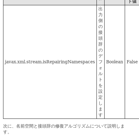
ト値
出
力
側
の
接
頭
辞
の
デ
javax.xml.stream.isRepairingNamespaces
フ
Boolean
False
ォ
ル
ト
を
設
定
し
ま
す
次に、名前空間と接頭辞の修復アルゴリズムについて説明しま
す。