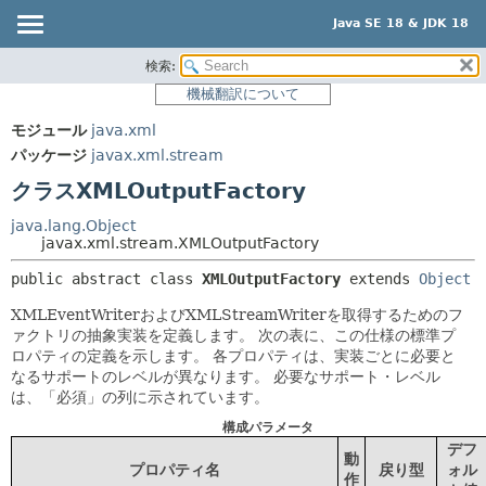
Java SE 18 & JDK 18
検索:
概要
サマリー:
機械翻訳について
ネスト済
モジュール
モジュール
java.xml
フィールド
パッケージ
パッケージ
javax.xml.stream
コンストラクタ
クラス
クラスXMLOutputFactory
メソッド
使用
java.lang.Object
ツリー
javax.xml.stream.XMLOutputFactory
詳細:
プレビュー
フィールド
public abstract class 
XMLOutputFactory
extends 
Object
新規
コンストラクタ
XMLEventWriterおよびXMLStreamWriterを取得するためのフ
ァクトリの抽象実装を定義します。
次の表に、この仕様の標準プ
非推奨
メソッド
ロパティの定義を示します。
各プロパティは、実装ごとに必要と
索引
なるサポートのレベルが異なります。
必要なサポート・レベル
は、「必須」の列に示されています。
ヘルプ
構成パラメータ
デフ
動
プロパティ名
戻り型
ォル
作