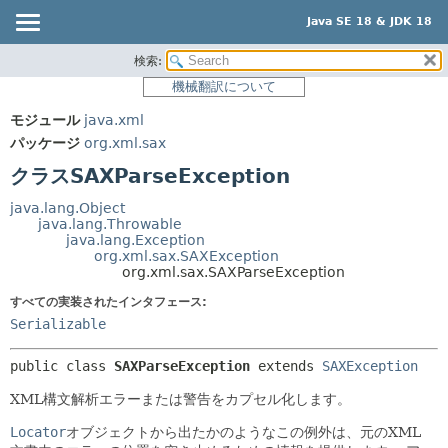
Java SE 18 & JDK 18
検索:
概要
サマリー:
機械翻訳について
ネスト済
モジュール
モジュール
java.xml
フィールド
パッケージ
パッケージ
org.xml.sax
コンストラクタ
クラス
クラスSAXParseException
メソッド
使用
java.lang.Object
ツリー
java.lang.Throwable
詳細:
java.lang.Exception
プレビュー
フィールド
org.xml.sax.SAXException
org.xml.sax.SAXParseException
新規
コンストラクタ
すべての実装されたインタフェース:
非推奨
メソッド
Serializable
索引
public class 
SAXParseException
extends 
SAXException
ヘルプ
XML構文解析エラーまたは警告をカプセル化します。
Locator
オブジェクトから出たかのようなこの例外は、元のXML