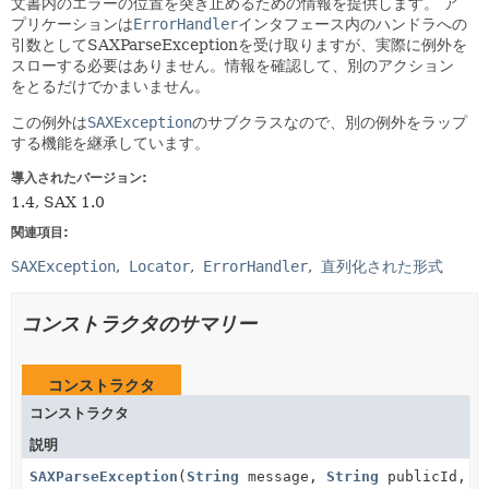
文書内のエラーの位置を突き止めるための情報を提供します。
ア
プリケーションは
ErrorHandler
インタフェース内のハンドラへの
引数としてSAXParseExceptionを受け取りますが、実際に例外を
スローする必要はありません。情報を確認して、別のアクション
をとるだけでかまいません。
この例外は
SAXException
のサブクラスなので、別の例外をラップ
する機能を継承しています。
導入されたバージョン:
1.4, SAX 1.0
関連項目:
SAXException
Locator
ErrorHandler
直列化された形式
コンストラクタのサマリー
コンストラクタ
コンストラクタ
説明
SAXParseException
(
String
message,
String
publicId,