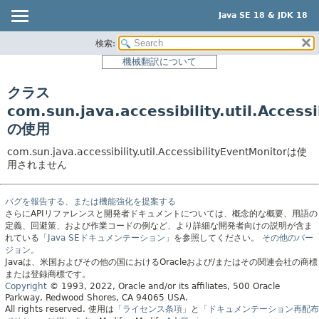
Java SE 18 & JDK 18
検索:
概要
機械翻訳について
モジュール
クラス
パッケージ
com.sun.java.accessibility.util.Access
クラス
の使用
使用
com.sun.java.accessibility.util.AccessibilityEventMonitorは使
ツリー
用されません
プレビュー
新規
バグを報告する、または機能強化を提案する
さらにAPIリファレンスと開発者ドキュメントについては、概念的な概要、用語の
非推奨
定義、回避策、および作業コードの例など、より詳細な開発者向けの説明が含ま
れている
「Java SEドキュメンテーション」
を参照してください。
その他のバー
索引
ジョン。
Javaは、米国およびその他の国におけるOracleおよび/またはその関連会社の商標
ヘルプ
または登録商標です。
Copyright
© 1993, 2022, Oracle and/or its affiliates, 500 Oracle
Parkway, Redwood Shores, CA 94065 USA.
All rights reserved.
使用は
「ライセンス条項」
と
「ドキュメンテーション再配布