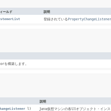
ィールド
説明
istenerList
登録されている
PropertyChangeListene
tor
を構築します。
説明
hangeListener
l)
Java仮想マシンの各UIオブジェクト・インスタ