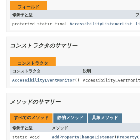
フィールド
修飾子と型
フ
protected static final
AccessibilityListenerList
l
コンストラクタのサマリー
コンストラクタ
コンストラクタ
説明
AccessibilityEventMonitor
()
AccessibilityEventMoni
メソッドのサマリー
すべてのメソッド
静的メソッド
具象メソッド
修飾子と型
メソッド
static void
addPropertyChangeListener
(
PropertyC