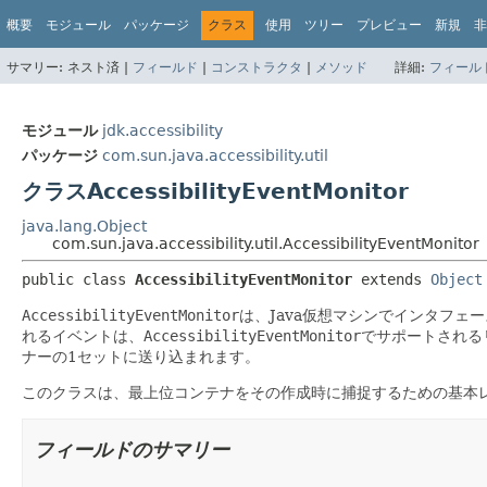
概要
モジュール
パッケージ
クラス
使用
ツリー
プレビュー
新規
非
サマリー:
ネスト済 |
フィールド
|
コンストラクタ
|
メソッド
詳細:
フィール
モジュール
jdk.accessibility
パッケージ
com.sun.java.accessibility.util
クラスAccessibilityEventMonitor
java.lang.Object
com.sun.java.accessibility.util.AccessibilityEventMonitor
public class 
AccessibilityEventMonitor
extends 
Object
AccessibilityEventMonitor
は、Java仮想マシンでインタフェー
れるイベントは、
AccessibilityEventMonitor
でサポートされる
ナーの1セットに送り込まれます。
このクラスは、最上位コンテナをその作成時に捕捉するための基本
フィールドのサマリー