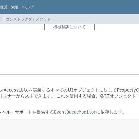
推奨
索引
ヘルプ
ド
|
コンストラクタ
|
メソッド
機械翻訳について
ス
Accessible
を実装するすべてのUIオブジェクトに対してProperty
リスナーから入手できます。
これを使用する場合、各UIオブジェクト・イ
レベル・サポートを提供する
EventQueueMonitor
に依存します。