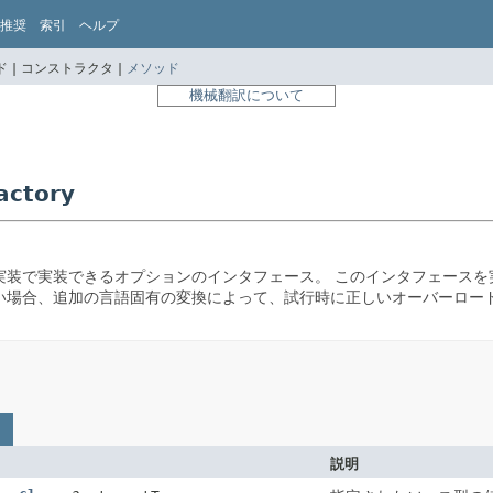
推奨
索引
ヘルプ
 |
コンストラクタ |
メソッド
機械翻訳について
ctory
実装で実装できるオプションのインタフェース。
このインタフェースを
い場合、追加の言語固有の変換によって、試行時に正しいオーバーロー
説明