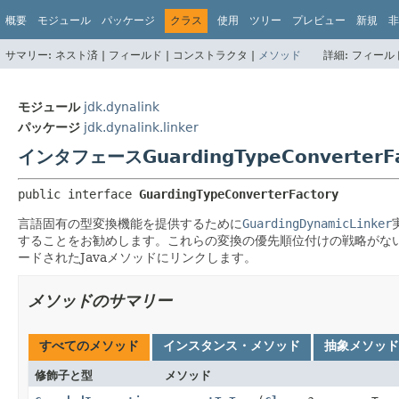
概要
モジュール
パッケージ
クラス
使用
ツリー
プレビュー
新規
非
サマリー:
ネスト済 |
フィールド |
コンストラクタ |
メソッド
詳細:
フィールド
モジュール
jdk.dynalink
パッケージ
jdk.dynalink.linker
インタフェースGuardingTypeConverterFa
public interface 
GuardingTypeConverterFactory
言語固有の型変換機能を提供するために
GuardingDynamicLinker
することをお勧めします。これらの変換の優先順位付けの戦略がな
ードされたJavaメソッドにリンクします。
メソッドのサマリー
すべてのメソッド
インスタンス・メソッド
抽象メソッド
修飾子と型
メソッド