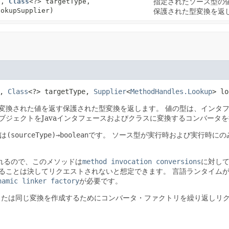
e,
Class
<?> targetType,
指定されたソース型の
ookupSupplier)
保護された型変換を返
, 
Class
<?> targetType, 
Supplier
<
MethodHandles.Lookup
> lo
変換された値を返す保護された型変換を返します。
値の型は、インタ
ブジェクトをJavaインタフェースおよびクラスに変換するコンバータ
は
(sourceType)→boolean
です。
ソース型が実行時および実行時にの
れるので、このメソッドは
method invocation conversions
に対し
ることは決してリクエストされないと想定できます。
言語ランタイム
namic linker factory
が必要です。
か、または同じ変換を作成するためにコンバータ・ファクトリを繰り返しリ