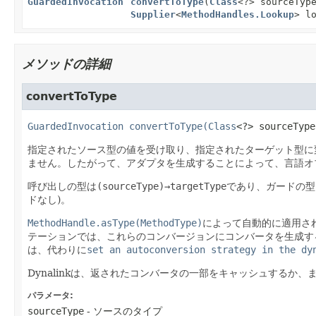
GuardedInvocation
convertToType
(
Class
<?> sourceTyp
Supplier
<
MethodHandles.Lookup
> l
メソッドの詳細
convertToType
GuardedInvocation 
convertToType
(
Class
<?> sourceType
指定されたソース型の値を受け取り、指定されたターゲット型に
ません。したがって、アダプタを生成することによって、言語オ
呼び出しの型は
(sourceType)→targetType
であり、ガードの型
ドなし)。
MethodHandle.asType(MethodType)
によって自動的に適用さ
テーションでは、これらのコンバージョンにコンバータを生成す
は、代わりに
set an autoconversion strategy in the dy
Dynalinkは、返されたコンバータの一部をキャッシュする
パラメータ:
sourceType
- ソースのタイプ