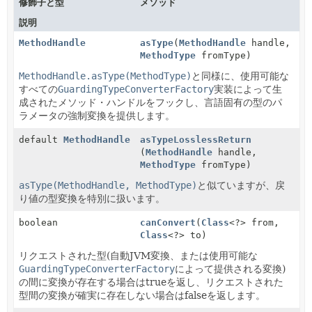
修飾子と型
メソッド
説明
MethodHandle
asType
(
MethodHandle
handle,
MethodType
fromType)
MethodHandle.asType(MethodType)
と同様に、使用可能な
すべての
GuardingTypeConverterFactory
実装によって生
成されたメソッド・ハンドルをフックし、言語固有の型のパ
ラメータの強制変換を提供します。
default
MethodHandle
asTypeLosslessReturn
(
MethodHandle
handle,
MethodType
fromType)
asType(MethodHandle, MethodType)
と似ていますが、戻
り値の型変換を特別に扱います。
boolean
canConvert
(
Class
<?> from,
Class
<?> to)
リクエストされた型(自動JVM変換、または使用可能な
GuardingTypeConverterFactory
によって提供される変換)
の間に変換が存在する場合はtrueを返し、リクエストされた
型間の変換が確実に存在しない場合はfalseを返します。