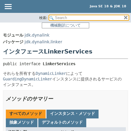
Java SE 18 & JDK 18
検索:
概要
サマリー:
機械翻訳について
ネスト済
モジュール
モジュール
jdk.dynalink
フィールド
パッケージ
パッケージ
jdk.dynalink.linker
コンストラクタ
クラス
インタフェースLinkerServices
メソッド
使用
public interface 
LinkerServices
ツリー
詳細:
それらを所有する
DynamicLinker
によって
プレビュー
フィールド
GuardingDynamicLinker
インスタンスに提供されるサービスの
新規
コンストラクタ
インタフェース。
非推奨
メソッド
メソッドのサマリー
索引
ヘルプ
すべてのメソッド
インスタンス・メソッド
抽象メソッド
デフォルトのメソッド