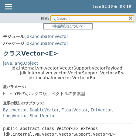
Java SE 18 & JDK 18
検索:
概要
サマリー:
機械翻訳について
ネスト済
モジュール
モジュール
jdk.incubator.vector
フィールド
パッケージ
パッケージ
jdk.incubator.vector
コンストラクタ
クラス
クラスVector<E>
メソッド
使用
java.lang.Object
ツリー
jdk.internal.vm.vector.VectorSupport.VectorPayload
詳細:
jdk.internal.vm.vector.VectorSupport.Vector<E>
プレビュー
フィールド
jdk.incubator.vector.Vector<E>
新規
コンストラクタ
型パラメータ:
E
-
ETYPE
のボックス版、ベクトルの要素型
非推奨
メソッド
直系の既知のサブクラス:
索引
ByteVector
,
DoubleVector
,
FloatVector
,
IntVector
,
ヘルプ
LongVector
,
ShortVector
public abstract class 
Vector<E>
extends 
jdk.internal.vm.vector.VectorSupport.Vector<E>