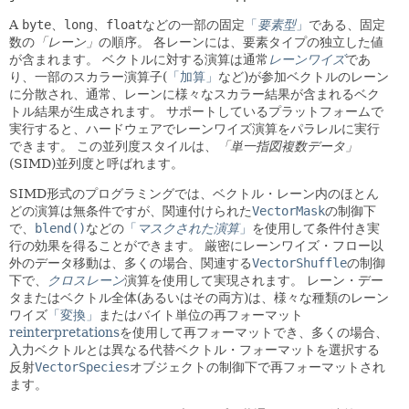
A
byte
、
long
、
float
などの一部の固定
「
要素型
」
である、固定
数の
「レーン」
の順序。
各レーンには、要素タイプの独立した値
が含まれます。
ベクトルに対する演算は通常
レーンワイズ
であ
り、一部のスカラー演算子(
「加算」
など)が参加ベクトルのレーン
に分散され、通常、レーンに様々なスカラー結果が含まれるベク
トル結果が生成されます。
サポートしているプラットフォームで
実行すると、ハードウェアでレーンワイズ演算をパラレルに実行
できます。
この並列度スタイルは、
「単一指図複数データ」
(SIMD)並列度と呼ばれます。
SIMD形式のプログラミングでは、ベクトル・レーン内のほとん
どの演算は無条件ですが、関連付けられた
VectorMask
の制御下
で、
blend()
などの
「
マスクされた演算
」
を使用して条件付き実
行の効果を得ることができます。
厳密にレーンワイズ・フロー以
外のデータ移動は、多くの場合、関連する
VectorShuffle
の制御
下で、
クロスレーン
演算を使用して実現されます。
レーン・デー
タまたはベクトル全体(あるいはその両方)は、様々な種類のレーン
ワイズ
「変換」
またはバイト単位の再フォーマット
reinterpretations
を使用して再フォーマットでき、多くの場合、
入力ベクトルとは異なる代替ベクトル・フォーマットを選択する
反射
VectorSpecies
オブジェクトの制御下で再フォーマットされ
ます。