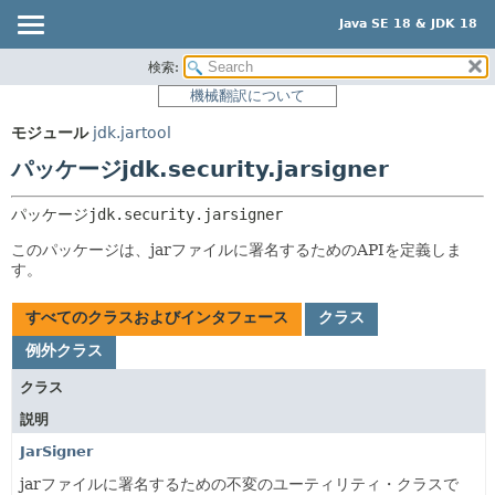
Java SE 18 & JDK 18
検索:
概要
パッケージ:
機械翻訳について
説明
モジュール
モジュール
jdk.jartool
関連パッケージ
パッケージ
パッケージjdk.security.jarsigner
クラスとインタフェース
クラス
使用
パッケージ
jdk.security.jarsigner
ツリー
このパッケージは、jarファイルに署名するためのAPIを定義しま
す。
プレビュー
新規
すべてのクラスおよびインタフェース
クラス
非推奨
例外クラス
索引
クラス
ヘルプ
説明
JarSigner
jarファイルに署名するための不変のユーティリティ・クラスで