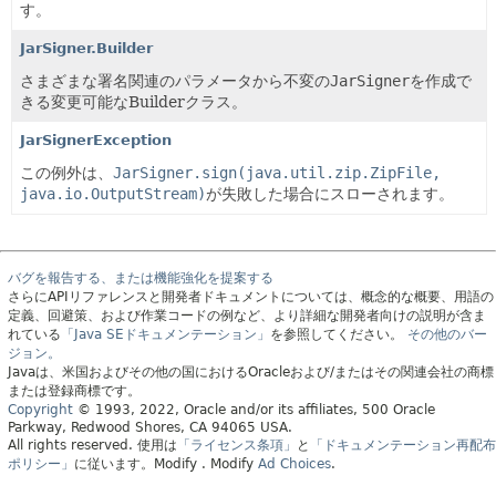
す。
JarSigner.Builder
さまざまな署名関連のパラメータから不変の
JarSigner
を作成で
きる変更可能なBuilderクラス。
JarSignerException
この例外は、
JarSigner.sign(java.util.zip.ZipFile,
java.io.OutputStream)
が失敗した場合にスローされます。
バグを報告する、または機能強化を提案する
さらにAPIリファレンスと開発者ドキュメントについては、概念的な概要、用語の
定義、回避策、および作業コードの例など、より詳細な開発者向けの説明が含ま
れている
「Java SEドキュメンテーション」
を参照してください。
その他のバー
ジョン。
Javaは、米国およびその他の国におけるOracleおよび/またはその関連会社の商標
または登録商標です。
Copyright
© 1993, 2022, Oracle and/or its affiliates, 500 Oracle
Parkway, Redwood Shores, CA 94065 USA.
All rights reserved.
使用は
「ライセンス条項」
と
「ドキュメンテーション再配布
ポリシー」
に従います。
Modify
. Modify
Ad Choices
.