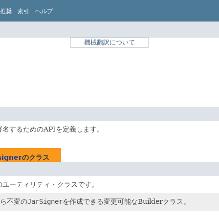
推奨
索引
ヘルプ
機械翻訳について
署名するためのAPIを定義します。
signer
のクラス
変のユーティリティ・クラスです。
ら不変の
JarSigner
を作成できる変更可能なBuilderクラス。