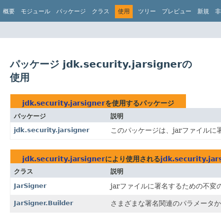
概要
モジュール
パッケージ
クラス
使用
ツリー
プレビュー
新規
非
パッケージ jdk.security.jarsignerの
使用
jdk.security.jarsigner
を使用するパッケージ
パッケージ
説明
jdk.security.jarsigner
このパッケージは、jarファイルに
jdk.security.jarsigner
により使用される
jdk.security.jar
クラス
説明
JarSigner
jarファイルに署名するための不
JarSigner.Builder
さまざまな署名関連のパラメータか