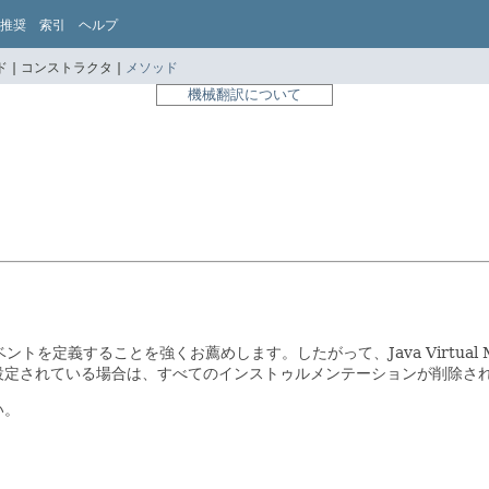
推奨
索引
ヘルプ
 |
コンストラクタ |
メソッド
機械翻訳について
ることを強くお薦めします。したがって、Java Virtual Machin
設定されている場合は、すべてのインストゥルメンテーションが削除さ
い。