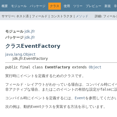
概要
モジュール
パッケージ
クラス
使用
ツリー
プレビュー
新規
非
サマリー:
ネスト済 |
フィールド |
コンストラクタ |
メソッド
詳細:
フィールド
モジュール
jdk.jfr
パッケージ
jdk.jfr
クラスEventFactory
java.lang.Object
jdk.jfr.EventFactory
public final class 
EventFactory
extends 
Object
実行時にイベントを定義するためのクラスです。
フィールド・レイアウトがわかっている場合は、コンパイル時にイベントを定義す
非アクティブな場合、またはこのイベントの有効な設定が
false
に
コンパイル時にイベントを定義するには、
Event
を参照してくださ
次の例は、動的
Event
クラスを実装する方法を示しています。