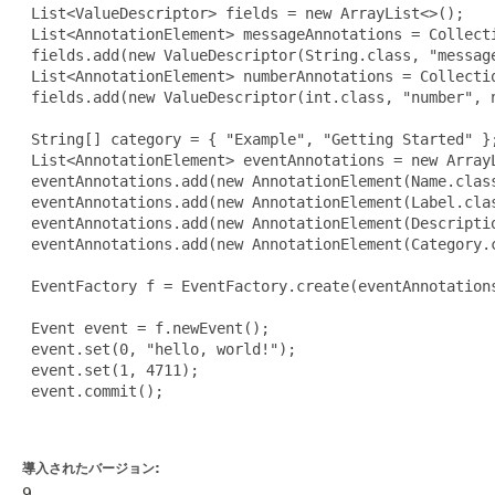
 List<ValueDescriptor> fields = new ArrayList<>();

 List<AnnotationElement> messageAnnotations = Collect
 fields.add(new ValueDescriptor(String.class, "message
 List<AnnotationElement> numberAnnotations = Collecti
 fields.add(new ValueDescriptor(int.class, "number", n
 String[] category = { "Example", "Getting Started" };
 List<AnnotationElement> eventAnnotations = new ArrayL
 eventAnnotations.add(new AnnotationElement(Name.class
 eventAnnotations.add(new AnnotationElement(Label.clas
 eventAnnotations.add(new AnnotationElement(Descriptio
 eventAnnotations.add(new AnnotationElement(Category.c
 EventFactory f = EventFactory.create(eventAnnotations
 Event event = f.newEvent();

 event.set(0, "hello, world!");

 event.set(1, 4711);

 event.commit();

導入されたバージョン:
9