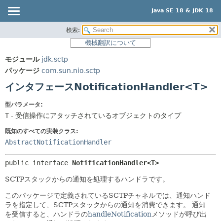
Java SE 18 & JDK 18
検索:
概要
サマリー:
機械翻訳について
ネスト済
モジュール
モジュール
jdk.sctp
フィールド
パッケージ
パッケージ
com.sun.nio.sctp
コンストラクタ
クラス
インタフェースNotificationHandler<T>
メソッド
使用
型パラメータ:
ツリー
詳細:
T
- 受信操作にアタッチされているオブジェクトのタイプ
プレビュー
フィールド
既知のすべての実装クラス:
新規
コンストラクタ
AbstractNotificationHandler
非推奨
メソッド
public interface 
NotificationHandler<T>
索引
SCTPスタックからの通知を処理するハンドラです。
ヘルプ
このパッケージで定義されているSCTPチャネルでは、通知ハンド
ラを指定して、SCTPスタックからの通知を消費できます。
通知
を受信すると、ハンドラの
handleNotification
メソッドが呼び出