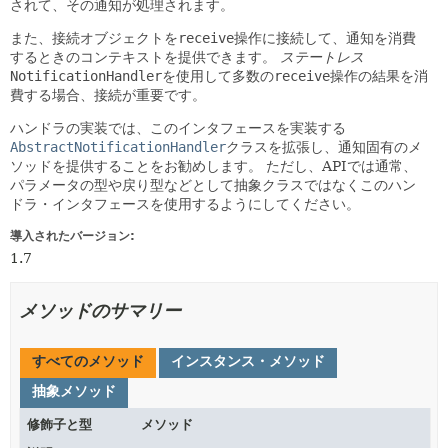
されて、その通知が処理されます。
また、接続オブジェクトを
receive
操作に接続して、通知を消費
するときのコンテキストを提供できます。
ステートレス
NotificationHandler
を使用して多数の
receive
操作の結果を消
費する場合、接続が重要です。
ハンドラの実装では、このインタフェースを実装する
AbstractNotificationHandler
クラスを拡張し、通知固有のメ
ソッドを提供することをお勧めします。
ただし、APIでは通常、
パラメータの型や戻り型などとして抽象クラスではなくこのハン
ドラ・インタフェースを使用するようにしてください。
導入されたバージョン:
1.7
メソッドのサマリー
すべてのメソッド
インスタンス・メソッド
抽象メソッド
修飾子と型
メソッド