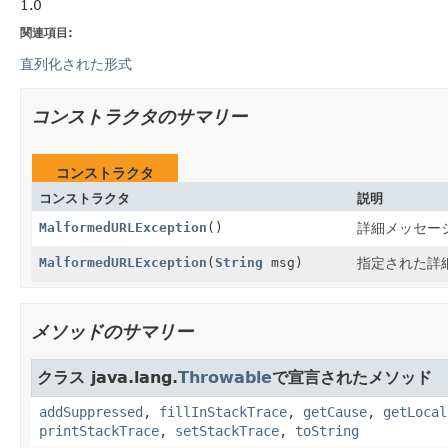
1.0
関連項目:
直列化された形式
コンストラクタのサマリー
コンストラクタ
コンストラクタ
説明
MalformedURLException
()
詳細メッセー
MalformedURLException
(
String
msg)
指定された詳
メソッドのサマリー
クラス java.lang.
Throwable
で宣言されたメソッド
addSuppressed
,
fillInStackTrace
,
getCause
,
getLocal
printStackTrace
,
setStackTrace
,
toString