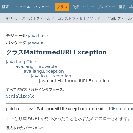
概要
モジュール
パッケージ
クラス
使用
ツリー
プレビュー
新規
非
サマリー:
ネスト済 |
フィールド |
コンストラクタ
|
メソッド
詳細:
フィールド
モジュール
java.base
パッケージ
java.net
クラスMalformedURLException
java.lang.Object
java.lang.Throwable
java.lang.Exception
java.io.IOException
java.net.MalformedURLException
すべての実装されたインタフェース:
Serializable
public class 
MalformedURLException
extends 
IOExceptio
不正な形式のURLが見つかったことを示すためにスローされます。
導入されたバージョン: