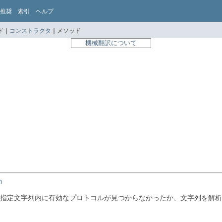
推奨
索引
ヘルプ
 |
コンストラクタ
|
メソッド
機械翻訳について
n
指定文字列内に有効なプロトコルが見つからなかったか、文字列を解析