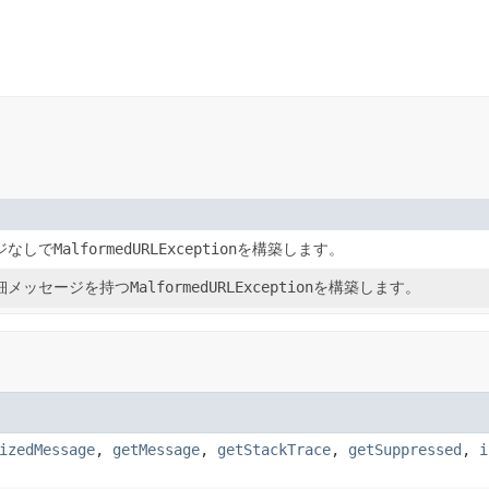
ジなしで
MalformedURLException
を構築します。
細メッセージを持つ
MalformedURLException
を構築します。
izedMessage
,
getMessage
,
getStackTrace
,
getSuppressed
,
i