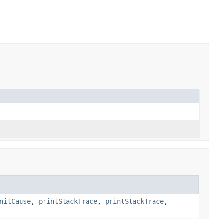
nitCause
,
printStackTrace
,
printStackTrace
,