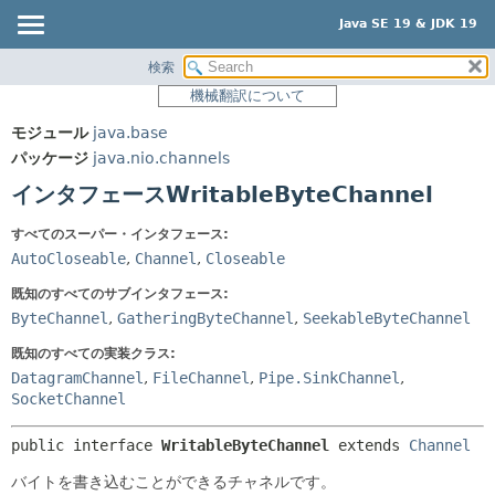
Java SE 19 & JDK 19
検索
概要
サマリー:
機械翻訳について
ネスト済
モジュール
モジュール
java.base
フィールド
パッケージ
パッケージ
java.nio.channels
コンストラクタ
クラス
インタフェースWritableByteChannel
メソッド
使用
すべてのスーパー・インタフェース:
ツリー
詳細:
AutoCloseable
,
Channel
,
Closeable
プレビュー
フィールド
既知のすべてのサブインタフェース:
新規
コンストラクタ
ByteChannel
,
GatheringByteChannel
,
SeekableByteChannel
非推奨
メソッド
既知のすべての実装クラス:
DatagramChannel
,
FileChannel
,
Pipe.SinkChannel
,
索引
SocketChannel
ヘルプ
public interface 
WritableByteChannel
 extends 
Channel
バイトを書き込むことができるチャネルです。