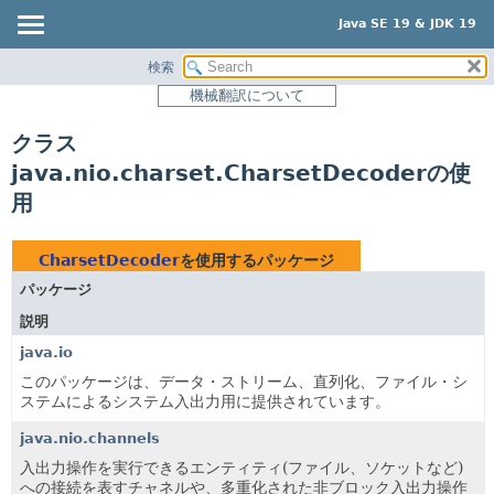
Java SE 19 & JDK 19
検索
概要
機械翻訳について
モジュール
クラス
パッケージ
java.nio.charset.CharsetDecoderの使
クラス
用
使用
ツリー
CharsetDecoder
を使用するパッケージ
プレビュー
パッケージ
新規
説明
非推奨
java.io
索引
このパッケージは、データ・ストリーム、直列化、ファイル・シ
ステムによるシステム入出力用に提供されています。
ヘルプ
java.nio.channels
入出力操作を実行できるエンティティ(ファイル、ソケットなど)
への接続を表すチャネルや、多重化された非ブロック入出力操作