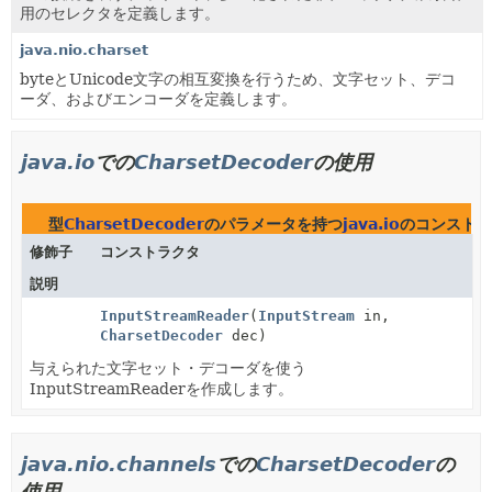
用のセレクタを定義します。
java.nio.charset
byteとUnicode文字の相互変換を行うため、文字セット、デコ
ーダ、およびエンコーダを定義します。
java.io
での
CharsetDecoder
の使用
型
CharsetDecoder
のパラメータを持つ
java.io
のコンストラ
修飾子
コンストラクタ
説明
InputStreamReader
(
InputStream
in,
CharsetDecoder
dec)
与えられた文字セット・デコーダを使う
InputStreamReaderを作成します。
java.nio.channels
での
CharsetDecoder
の
使用