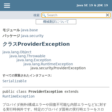
Java SE 19 & JDK 19
検索
概要
サマリー:
機械翻訳について
ネスト済
モジュール
モジュール
java.base
フィールド
パッケージ
パッケージ
java.security
コンストラクタ
クラス
クラスProviderException
メソッド
使用
java.lang.Object
ツリー
java.lang.Throwable
詳細:
java.lang.Exception
プレビュー
フィールド
java.lang.RuntimeException
java.security.ProviderException
新規
コンストラクタ
すべての実装されたインタフェース:
非推奨
メソッド
Serializable
索引
public class 
ProviderException
extends 
ヘルプ
RuntimeException
プロバイダ例外(構成エラーや回復不可能な内部エラーなど)に対す
る実行時例外です。特定のプロバイダ固有の実行時エラーをスロ