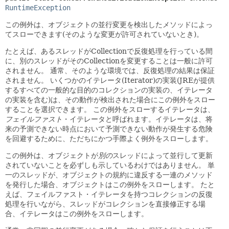
RuntimeException
この例外は、オブジェクトの並行変更を検出したメソッドによっ
てスローできます(そのような変更が許可されていないとき)。
たとえば、あるスレッドがCollectionで反復処理を行っている間
に、別のスレッドがそのCollectionを変更することは一般に許可
されません。
通常、そのような環境では、反復処理の結果は保証
されません。
いくつかのイテレータ(Iterator)の実装(JREが提供
するすべての一般的な目的のコレクションの実装の、イテレータ
の実装を含む)は、その動作が検出された場合にこの例外をスロー
することを選択できます。
この例外をスローするイテレータは、
フェイルファスト
・イテレータと呼ばれます。イテレータは、将
来の予測できない時点において予測できない動作が発生する危険
を回避するために、ただちにかつ手際よく例外をスローします。
この例外は、オブジェクトが
別の
スレッドによって並行して更新
されていないことを必ずしも示しているわけではありません。
単
一のスレッドが、オブジェクトの規約に違反する一連のメソッド
を発行した場合、オブジェクトはこの例外をスローします。
たと
えば、フェイルファスト・イテレータを持つコレクションの反復
処理を行いながら、スレッドがコレクションを直接修正する場
合、イテレータはこの例外をスローします。