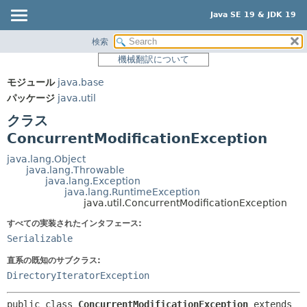
Java SE 19 & JDK 19
検索
概要
サマリー:
機械翻訳について
ネスト済
モジュール
モジュール
java.base
フィールド
パッケージ
パッケージ
java.util
コンストラクタ
クラス
クラス
メソッド
使用
ConcurrentModificationException
ツリー
詳細:
java.lang.Object
java.lang.Throwable
プレビュー
フィールド
java.lang.Exception
java.lang.RuntimeException
新規
コンストラクタ
java.util.ConcurrentModificationException
非推奨
メソッド
すべての実装されたインタフェース:
索引
Serializable
ヘルプ
直系の既知のサブクラス:
DirectoryIteratorException
public class 
ConcurrentModificationException
extends 