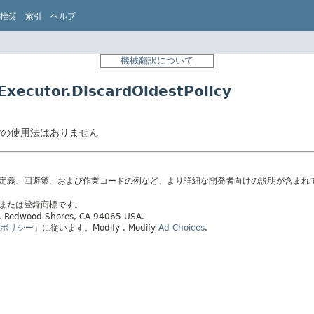
推奨
索引
ヘルプ
機械翻訳について
xecutor.DiscardOldestPolicy
stPolicyの使用法はありません
の定義、回避策、および作業コードの例など、より詳細な開発者向けの説明が含まれ
標または登録商標です。
ay, Redwood Shores, CA 94065 USA.
ポリシー」
に従います。
Modify
. Modify
Ad Choices
.