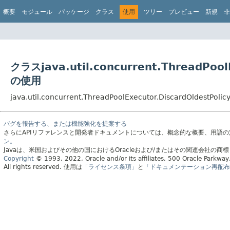
概要
モジュール
パッケージ
クラス
使用
ツリー
プレビュー
新規
非
クラスjava.util.concurrent.ThreadPoolE
の使用
java.util.concurrent.ThreadPoolExecutor.DiscardOlde
バグを報告する、または機能強化を提案する
さらにAPIリファレンスと開発者ドキュメントについては、概念的な概要、用語
ン。
Javaは、米国およびその他の国におけるOracleおよび/またはその関連会社の商
Copyright
© 1993, 2022, Oracle and/or its affiliates, 500 Oracle Parkw
All rights reserved.
使用は
「ライセンス条項」
と
「ドキュメンテーション再配布