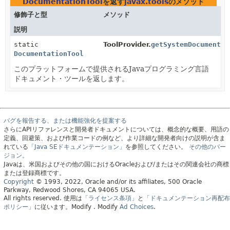
DocumentationTool
を返す
javax.tools
のメソッド
修飾子と型
メソッド
説明
static
ToolProvider.
getSystemDocumentat
DocumentationTool
このプラットフォームで提供されるJavaプログラミング言語
ドキュメント・ツールを返します。
バグを報告する、または機能強化を提案する
さらにAPIリファレンスと開発者ドキュメントについては、概念的な概要、用語の
定義、回避策、および作業コードの例など、より詳細な開発者向けの説明が含ま
れている
「Java SEドキュメンテーション」
を参照してください。
その他のバー
ジョン。
Javaは、米国およびその他の国におけるOracleおよび/またはその関連会社の商標
または登録商標です。
Copyright
© 1993, 2022, Oracle and/or its affiliates, 500 Oracle
Parkway, Redwood Shores, CA 94065 USA.
All rights reserved.
使用は
「ライセンス条項」
と
「ドキュメンテーション再配布
ポリシー」
に従います。
Modify
. Modify
Ad Choices
.