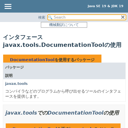
Java SE 19 & JDK 19
検索
概要
機械翻訳について
モジュール
インタフェース
パッケージ
javax.tools.DocumentationToolの使用
クラス
使用
DocumentationTool
を使用するパッケージ
ツリー
パッケージ
プレビュー
説明
新規
javax.tools
非推奨
コンパイラなどのプログラムから呼び出せるツールのインタフェ
ースを提供します。
索引
ヘルプ
javax.tools
での
DocumentationTool
の使用