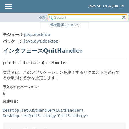
Java SE 19 & JDK 19
検索
概要
サマリー:
機械翻訳について
ネスト済
モジュール
モジュール
java.desktop
フィールド
パッケージ
パッケージ
java.awt.desktop
コンストラクタ
クラス
インタフェースQuitHandler
メソッド
使用
public interface 
QuitHandler
ツリー
詳細:
実装者は、このアプリケーションを終了するリクエストを続行す
プレビュー
フィールド
るか取消するかを決定します。
新規
コンストラクタ
導入されたバージョン:
非推奨
メソッド
9
索引
関連項目:
ヘルプ
Desktop.setQuitHandler(QuitHandler)
Desktop.setQuitStrategy(QuitStrategy)