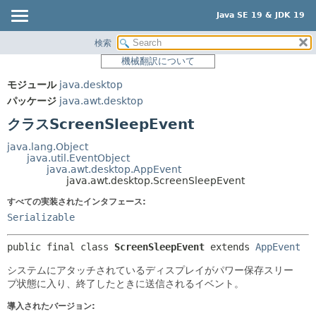
Java SE 19 & JDK 19
検索
概要
サマリー:
機械翻訳について
ネスト済
モジュール
モジュール
java.desktop
フィールド
パッケージ
パッケージ
java.awt.desktop
コンストラクタ
クラス
クラスScreenSleepEvent
メソッド
使用
java.lang.Object
ツリー
java.util.EventObject
詳細:
java.awt.desktop.AppEvent
プレビュー
フィールド
java.awt.desktop.ScreenSleepEvent
新規
コンストラクタ
すべての実装されたインタフェース:
Serializable
非推奨
メソッド
索引
public final class 
ScreenSleepEvent
extends 
AppEvent
ヘルプ
システムにアタッチされているディスプレイがパワー保存スリー
プ状態に入り、終了したときに送信されるイベント。
導入されたバージョン: