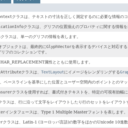
ontext
クラスは、テキストの寸法を正しく測定するのに必要な情報のコ
icationInfo
クラスは、グリフの位置揃えのプロパティに関する情報を
s
クラスは、単一のグリフの情報を表します。
オブジェクトは、最終的に
GlyphVector
を表示するデバイスと対応する
グリフのコレクションです。
HAR_REPLACEMENT属性とともに使用します。
cAttribute
クラスは、
TextLayout
にイメージをレンダリングする
Gra
athは、ベースラインを基準にした位置とユーザー空間内のポイントとのマ
asurer
クラスを使用すれば、書式付きテキストを、特定の可視有効幅に
クラスは、行に沿って文字をレイアウトしたり行のセットをレイアウト
ter
インタフェースは、Type 1 Multiple Masterフォントを表します。
er
クラスは、Latin-1 (ヨーロッパ言語)の数字をほかのUnicode 