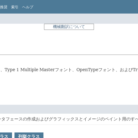
推奨
索引
ヘルプ
機械翻訳について
 1、Type 1 Multiple Masterフォント、OpenTypeフォント、
ンタフェースの作成およびグラフィックスとイメージのペイント用のす
ラス
列挙クラス