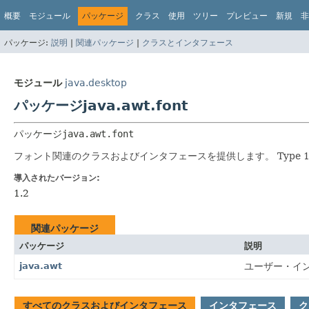
概要
モジュール
パッケージ
クラス
使用
ツリー
プレビュー
新規
非
パッケージ:
説明
|
関連パッケージ
|
クラスとインタフェース
モジュール
java.desktop
パッケージjava.awt.font
パッケージ
java.awt.font
フォント関連のクラスおよびインタフェースを提供します。
Type
導入されたバージョン:
1.2
関連パッケージ
パッケージ
説明
java.awt
ユーザー・イ
すべてのクラスおよびインタフェース
インタフェース
ク