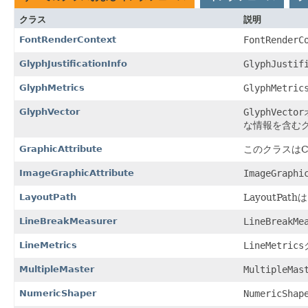
クラス
説明
FontRenderContext
FontRenderC
GlyphJustificationInfo
GlyphJustif
GlyphMetrics
GlyphMetric
GlyphVector
GlyphVector
な情報を含む
GraphicAttribute
このクラスはC
ImageGraphicAttribute
ImageGraphi
LayoutPath
LayoutP
LineBreakMeasurer
LineBreakMe
LineMetrics
LineMetrics
MultipleMaster
MultipleMas
NumericShaper
NumericShap