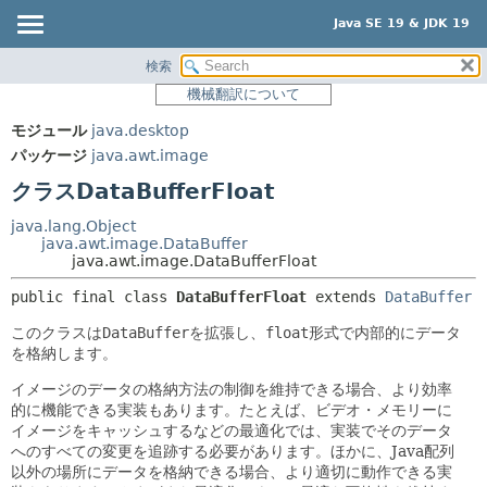
Java SE 19 & JDK 19
検索
概要
サマリー:
機械翻訳について
ネスト済
モジュール
モジュール
java.desktop
フィールド
パッケージ
パッケージ
java.awt.image
コンストラクタ
クラス
クラスDataBufferFloat
メソッド
使用
java.lang.Object
ツリー
java.awt.image.DataBuffer
詳細:
java.awt.image.DataBufferFloat
プレビュー
フィールド
public final class 
DataBufferFloat
extends 
DataBuffer
新規
コンストラクタ
このクラスは
DataBuffer
を拡張し、
float
形式で内部的にデータ
非推奨
メソッド
を格納します。
索引
イメージのデータの格納方法の制御を維持できる場合、より効率
ヘルプ
的に機能できる実装もあります。たとえば、ビデオ・メモリーに
イメージをキャッシュするなどの最適化では、実装でそのデータ
へのすべての変更を追跡する必要があります。ほかに、Java配列
以外の場所にデータを格納できる場合、より適切に動作できる実