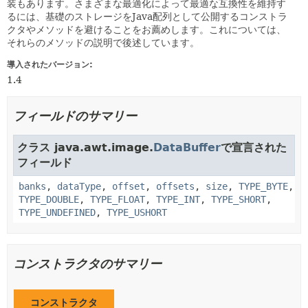
装もあります。さまざまな最適化によって最適な互換性を維持す
るには、基礎のストレージをJava配列として公開するコンストラ
クタやメソッドを避けることをお薦めします。これについては、
それらのメソッドの説明で後述しています。
導入されたバージョン:
1.4
フィールドのサマリー
クラス java.awt.image.
DataBuffer
で宣言された
フィールド
banks
,
dataType
,
offset
,
offsets
,
size
,
TYPE_BYTE
,
TYPE_DOUBLE
,
TYPE_FLOAT
,
TYPE_INT
,
TYPE_SHORT
,
TYPE_UNDEFINED
,
TYPE_USHORT
コンストラクタのサマリー
コンストラクタ