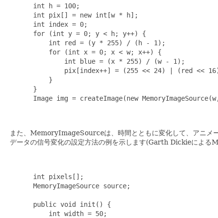
      int h = 100;

      int pix[] = new int[w * h];

      int index = 0;

      for (int y = 0; y < h; y++) {

          int red = (y * 255) / (h - 1);

          for (int x = 0; x < w; x++) {

              int blue = (x * 255) / (w - 1);

              pix[index++] = (255 << 24) | (red << 16)
          }

      }

      Image img = createImage(new MemoryImageSource(w,
また、MemoryImageSourceは、時間とともに変化して、
データの信号変化の設定方法の例を示します(Garth DickieによるMemo
      int pixels[];

      MemoryImageSource source;

      public void init() {

          int width = 50;
