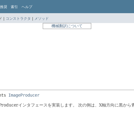
推奨
索引
ヘルプ
 |
コンストラクタ
|
メソッド
機械翻訳について
nts 
ImageProducer
Producerインタフェースを実装します。
次の例は、X軸方向に黒から青