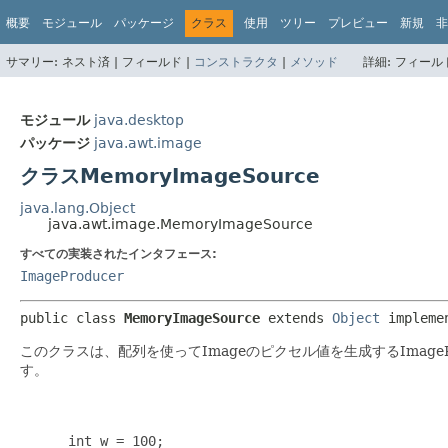
概要
モジュール
パッケージ
クラス
使用
ツリー
プレビュー
新規
非
サマリー:
ネスト済 |
フィールド |
コンストラクタ
|
メソッド
詳細:
フィールド
モジュール
java.desktop
パッケージ
java.awt.image
クラスMemoryImageSource
java.lang.Object
java.awt.image.MemoryImageSource
すべての実装されたインタフェース:
ImageProducer
public class 
MemoryImageSource
extends 
Object
 impleme
このクラスは、配列を使ってImageのピクセル値を生成するImage
す。
      int w = 100;
