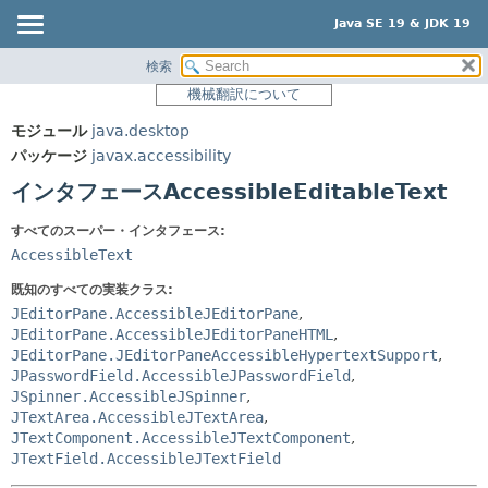
Java SE 19 & JDK 19
検索
概要
サマリー:
機械翻訳について
ネスト済
モジュール
モジュール
java.desktop
フィールド
パッケージ
パッケージ
javax.accessibility
コンストラクタ
クラス
インタフェースAccessibleEditableText
メソッド
使用
すべてのスーパー・インタフェース:
ツリー
詳細:
AccessibleText
プレビュー
フィールド
既知のすべての実装クラス:
新規
コンストラクタ
JEditorPane.AccessibleJEditorPane
,
JEditorPane.AccessibleJEditorPaneHTML
,
非推奨
メソッド
JEditorPane.JEditorPaneAccessibleHypertextSupport
,
索引
JPasswordField.AccessibleJPasswordField
,
JSpinner.AccessibleJSpinner
,
ヘルプ
JTextArea.AccessibleJTextArea
,
JTextComponent.AccessibleJTextComponent
,
JTextField.AccessibleJTextField