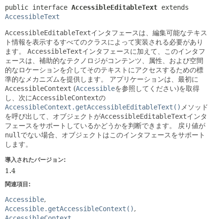
public interface 
AccessibleEditableText
 extends 
AccessibleText
AccessibleEditableText
インタフェースは、編集可能なテキス
ト情報を表示するすべてのクラスによって実装される必要があり
ます。
AccessibleText
インタフェースに加えて、このインタフ
ェースは、補助的なテクノロジがコンテンツ、属性、および空間
的なロケーションを介してそのテキストにアクセスするための標
準的なメカニズムを提供します。
アプリケーションは、最初に
AccessibleContext
(
Accessible
を参照してください)を取得
し、次に
AccessibleContext
の
AccessibleContext.getAccessibleEditableText()
メソッド
を呼び出して、オブジェクトが
AccessibleEditableText
インタ
フェースをサポートしているかどうかを判断できます。
戻り値が
null
でない場合、オブジェクトはこのインタフェースをサポート
します。
導入されたバージョン:
1.4
関連項目:
Accessible
Accessible.getAccessibleContext()
AccessibleContext