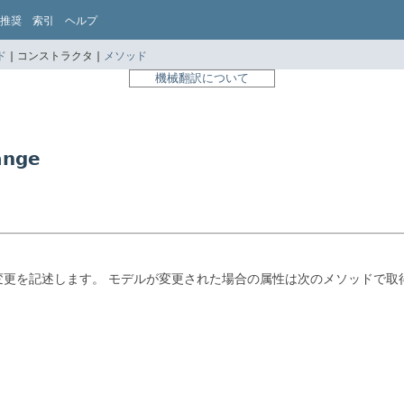
推奨
索引
ヘルプ
ド
|
コンストラクタ |
メソッド
機械翻訳について
ange
変更を記述します。
モデルが変更された場合の属性は次のメソッドで取