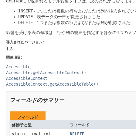
getType()で返されるモデル変更タイプは、次のどれかになります
INSERT
- 1つまたは複数の行および/または列が挿入されてい
UPDATE
- 表データの一部が変更されました
DELETE
- 1つまたは複数の行および/または列が削除された
影響を受ける表の領域は、行や列の範囲を指定するほかの4つのメ
導入されたバージョン:
1.3
関連項目:
Accessible
Accessible.getAccessibleContext()
AccessibleContext
AccessibleContext.getAccessibleTable()
フィールドのサマリー
フィールド
修飾子と型
フィールド
static final int
DELETE