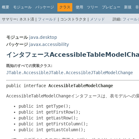
概要
モジュール
パッケージ
クラス
使用
ツリー
プレビュー
新規
非
サマリー:
ネスト済 |
フィールド
|
コンストラクタ |
メソッド
詳細:
フィール
モジュール
java.desktop
パッケージ
javax.accessibility
インタフェースAccessibleTableModelCh
既知のすべての実装クラス:
JTable.AccessibleJTable.AccessibleJTableModelChange
public interface 
AccessibleTableModelChange
AccessibleTableModelChange
インタフェースは、表モデルへの
public int getType();
public int getFirstRow();
public int getLastRow();
public int getFirstColumn();
public int getLastColumn();