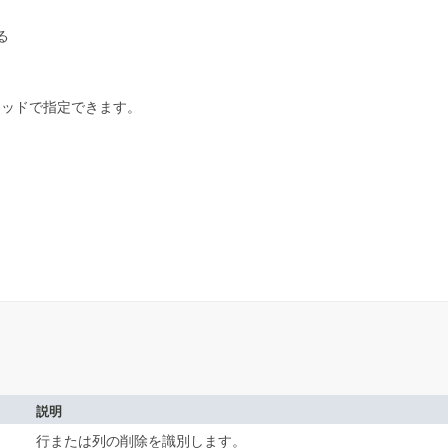
。
る
ソッドで指定できます。
説明
行または列の削除を識別します。