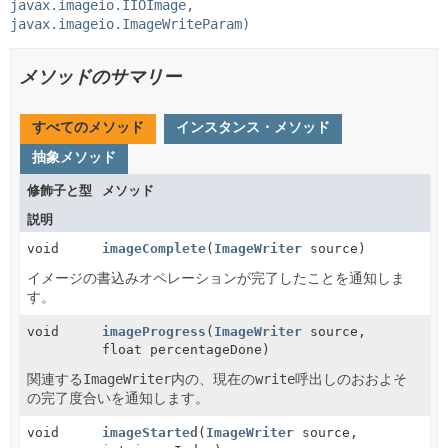
javax.imageio.IIOImage,
javax.imageio.ImageWriteParam)
メソッドのサマリー
すべてのメソッド
インスタンス・メソッド
抽象メソッド
修飾子と型
メソッド
説明
void
imageComplete
(
ImageWriter
source)
イメージの書込みオペレーションが完了したことを通知しま
す。
void
imageProgress
(
ImageWriter
source,
float percentageDone)
関連する
ImageWriter
内の、現在の
write
呼出しのおおよそ
の完了度合いを通知します。
void
imageStarted
(
ImageWriter
source,