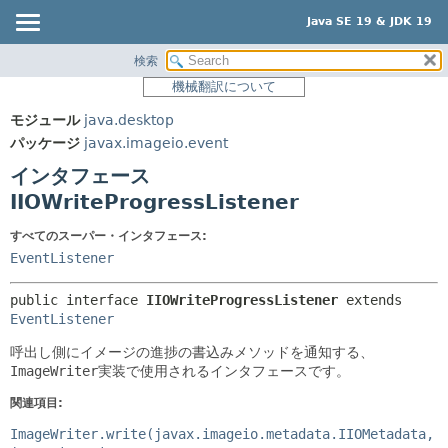
Java SE 19 & JDK 19
検索
概要
サマリー:
機械翻訳について
ネスト済
モジュール
モジュール
java.desktop
フィールド
パッケージ
パッケージ
javax.imageio.event
コンストラクタ
クラス
インタフェース
メソッド
使用
IIOWriteProgressListener
ツリー
詳細:
すべてのスーパー・インタフェース:
プレビュー
フィールド
EventListener
新規
コンストラクタ
public interface 
IIOWriteProgressListener
 extends 
非推奨
メソッド
EventListener
索引
呼出し側にイメージの進捗の書込みメソッドを通知する、
ImageWriter
実装で使用されるインタフェースです。
ヘルプ
関連項目:
ImageWriter.write(javax.imageio.metadata.IIOMetadata,