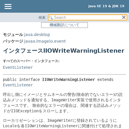
Java SE 19 & JDK 19
検索
概要
サマリー:
機械翻訳について
ネスト済
モジュール
モジュール
java.desktop
フィールド
パッケージ
パッケージ
javax.imageio.event
コンストラクタ
クラス
インタフェースIIOWriteWarningListener
メソッド
使用
すべてのスーパー・インタフェース:
ツリー
詳細:
EventListener
プレビュー
フィールド
public interface 
IIOWriteWarningListener
 extends 
新規
コンストラクタ
EventListener
非推奨
メソッド
呼出し側にイメージとサムネールの警告(致命的でないエラー)の読
索引
込みメソッドを通知する、
ImageWriter
実装で使用されるインタ
フェースです。
致命的なエラーの場合は、関連する読込みメソッ
ヘルプ
ドが
IIOException
をスローします。
ローカリゼーションは、
ImageWriter
に登録されているように
Locale
を各
IIOWriteWarningListener
に関連付けて処理されま