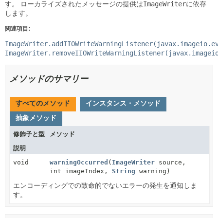
す。
ローカライズされたメッセージの提供は
ImageWriter
に依存
します。
関連項目:
ImageWriter.addIIOWriteWarningListener(javax.imageio.e
ImageWriter.removeIIOWriteWarningListener(javax.imagei
メソッドのサマリー
すべてのメソッド
インスタンス・メソッド
抽象メソッド
修飾子と型
メソッド
説明
void
warningOccurred
(
ImageWriter
source,
int imageIndex,
String
warning)
エンコーディングでの致命的でないエラーの発生を通知しま
す。