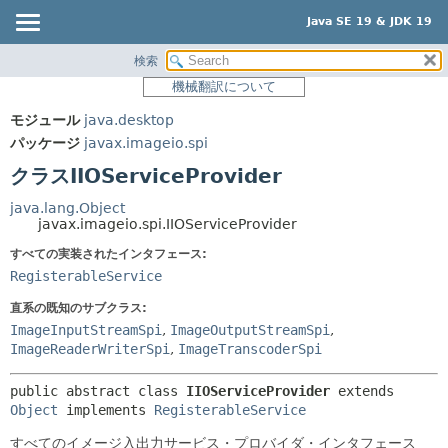
Java SE 19 & JDK 19
検索
概要
サマリー:
機械翻訳について
ネスト済
モジュール
モジュール
java.desktop
フィールド
パッケージ
パッケージ
javax.imageio.spi
コンストラクタ
クラス
クラスIIOServiceProvider
メソッド
使用
java.lang.Object
ツリー
javax.imageio.spi.IIOServiceProvider
詳細:
プレビュー
すべての実装されたインタフェース:
フィールド
RegisterableService
新規
コンストラクタ
直系の既知のサブクラス:
非推奨
メソッド
ImageInputStreamSpi
,
ImageOutputStreamSpi
,
索引
ImageReaderWriterSpi
,
ImageTranscoderSpi
ヘルプ
public abstract class 
IIOServiceProvider
extends 
Object
 implements 
RegisterableService
すべてのイメージ入出力サービス・プロバイダ・インタフェース