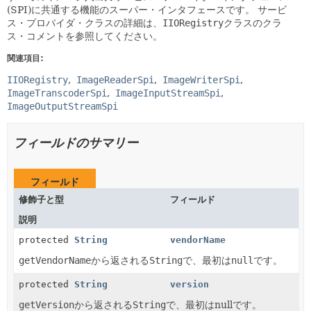
(SPI)に共通する機能のスーパー・インタフェースです。
サービ
ス・プロバイダ・クラスの詳細は、
IIORegistry
クラスのクラ
ス・コメントを参照してください。
関連項目:
IIORegistry
ImageReaderSpi
ImageWriterSpi
ImageTranscoderSpi
ImageInputStreamSpi
ImageOutputStreamSpi
フィールドのサマリー
フィールド
修飾子と型
フィールド
説明
protected
String
vendorName
getVendorName
から返される
String
で、最初は
null
です。
protected
String
version
getVersion
から返される
String
で、最初はnullです。