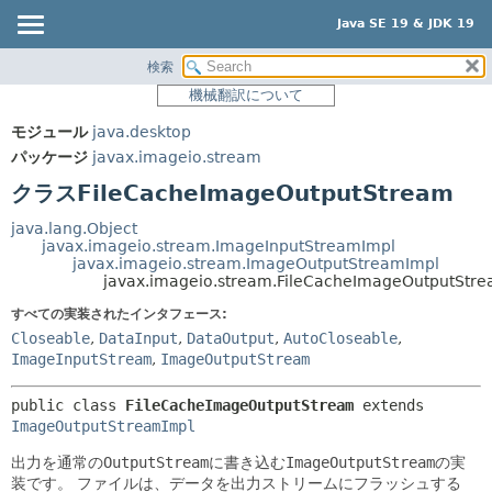
Java SE 19 & JDK 19
検索
概要
サマリー:
機械翻訳について
ネスト済
モジュール
モジュール
java.desktop
フィールド
パッケージ
パッケージ
javax.imageio.stream
コンストラクタ
クラス
クラスFileCacheImageOutputStream
メソッド
使用
java.lang.Object
ツリー
javax.imageio.stream.ImageInputStreamImpl
詳細:
javax.imageio.stream.ImageOutputStreamImpl
プレビュー
フィールド
javax.imageio.stream.FileCacheImageOutputStr
新規
コンストラクタ
すべての実装されたインタフェース:
Closeable
,
DataInput
,
DataOutput
,
AutoCloseable
,
非推奨
メソッド
ImageInputStream
,
ImageOutputStream
索引
public class 
FileCacheImageOutputStream
extends 
ヘルプ
ImageOutputStreamImpl
出力を通常の
OutputStream
に書き込む
ImageOutputStream
の実
装です。
ファイルは、データを出力ストリームにフラッシュする