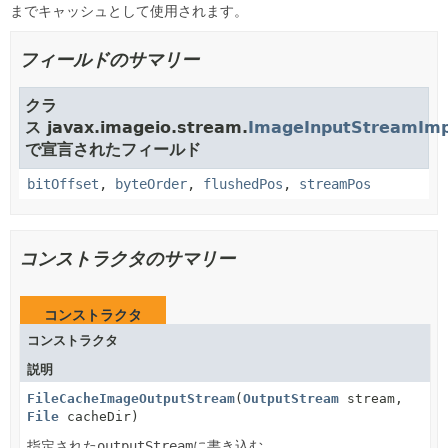
までキャッシュとして使用されます。
フィールドのサマリー
クラ
ス javax.imageio.stream.
ImageInputStreamImp
で宣言されたフィールド
bitOffset
,
byteOrder
,
flushedPos
,
streamPos
コンストラクタのサマリー
コンストラクタ
コンストラクタ
説明
FileCacheImageOutputStream
(
OutputStream
stream,
File
cacheDir)
指定された
outputStream
に書き込む