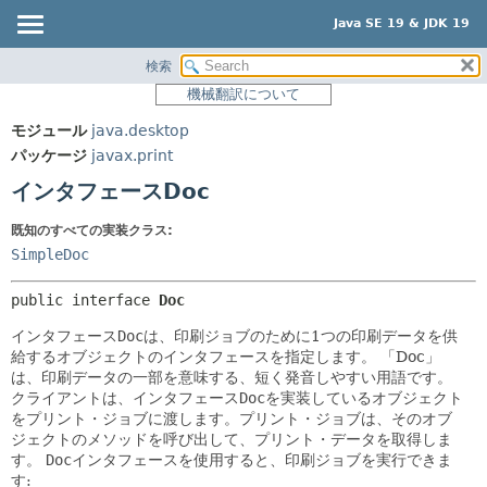
Java SE 19 & JDK 19
検索
概要
サマリー:
機械翻訳について
ネスト済
モジュール
モジュール
java.desktop
フィールド
パッケージ
パッケージ
javax.print
コンストラクタ
クラス
インタフェースDoc
メソッド
使用
既知のすべての実装クラス:
ツリー
詳細:
SimpleDoc
プレビュー
フィールド
public interface 
Doc
新規
コンストラクタ
インタフェース
Doc
は、印刷ジョブのために1つの印刷データを供
非推奨
メソッド
給するオブジェクトのインタフェースを指定します。
「Doc」
索引
は、印刷データの一部を意味する、短く発音しやすい用語です。
クライアントは、インタフェース
Doc
を実装しているオブジェクト
ヘルプ
をプリント・ジョブに渡します。プリント・ジョブは、そのオブ
ジェクトのメソッドを呼び出して、プリント・データを取得しま
す。
Doc
インタフェースを使用すると、印刷ジョブを実行できま
す: