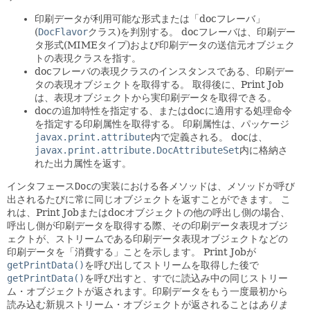
印刷データが利用可能な形式または「docフレーバ」
(
DocFlavor
クラス)を判別する。
docフレーバは、印刷デー
タ形式(MIMEタイプ)および印刷データの送信元オブジェク
トの表現クラスを指す。
docフレーバの表現クラスのインスタンスである、印刷デー
タの表現オブジェクトを取得する。
取得後に、Print Job
は、表現オブジェクトから実印刷データを取得できる。
docの追加特性を指定する、またはdocに適用する処理命令
を指定する印刷属性を取得する。
印刷属性は、パッケージ
javax.print.attribute
内で定義される。
docは、
javax.print.attribute.DocAttributeSet
内に格納さ
れた出力属性を返す。
インタフェース
Doc
の実装における各メソッドは、メソッドが呼び
出されるたびに常に同じオブジェクトを返すことができます。
こ
れは、Print Jobまたはdocオブジェクトの他の呼出し側の場合、
呼出し側が印刷データを取得する際、その印刷データ表現オブジ
ェクトが、ストリームである印刷データ表現オブジェクトなどの
印刷データを「消費する」ことを示します。
Print Jobが
getPrintData()
を呼び出してストリームを取得した後で
getPrintData()
を呼び出すと、すでに読込み中の同じストリー
ム・オブジェクトが返されます。印刷データをもう一度最初から
読み込む新規ストリーム・オブジェクトが返されることは
ありま