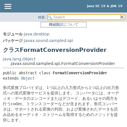
Java SE 19 & JDK 19
検索
概要
サマリー:
機械翻訳について
ネスト済
モジュール
モジュール
java.desktop
フィールド
パッケージ
パッケージ
javax.sound.sampled.spi
コンストラクタ
クラス
クラスFormatConversionProvider
メソッド
使用
java.lang.Object
ツリー
javax.sound.sampled.spi.FormatConversionProvider
詳細:
プレビュー
フィールド
public abstract class 
FormatConversionProvider
extends 
Object
新規
コンストラクタ
形式変換プロバイダは、1つ以上の入力形式から1つ以上の出力形
非推奨
メソッド
式への形式変換サービスを提供します。
コンバータには、オーデ
索引
ィオ・データのエンコードまたはデコード、あるいはその両方を
行うcodec、トランスコーダーなどが含まれます。形式コンバー
ヘルプ
タは、サポートされる変換の判別、および変換されたデータを読
み込めるオーディオ・ストリームを取得するためのメソッドを提
供します。