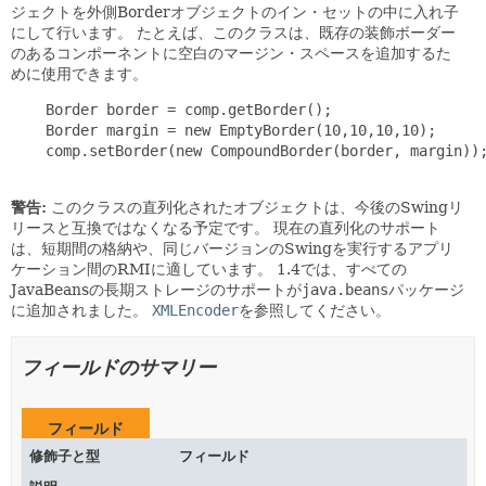
ジェクトを外側Borderオブジェクトのイン・セットの中に入れ子
にして行います。
たとえば、このクラスは、既存の装飾ボーダー
のあるコンポーネントに空白のマージン・スペースを追加するた
めに使用できます。
    Border border = comp.getBorder();

    Border margin = new EmptyBorder(10,10,10,10);

    comp.setBorder(new CompoundBorder(border, margin));
警告:
このクラスの直列化されたオブジェクトは、今後のSwingリ
リースと互換ではなくなる予定です。
現在の直列化のサポート
は、短期間の格納や、同じバージョンのSwingを実行するアプリ
ケーション間のRMIに適しています。
1.4では、すべての
JavaBeansの長期ストレージのサポートが
java.beans
パッケージ
に追加されました。
XMLEncoder
を参照してください。
フィールドのサマリー
フィールド
修飾子と型
フィールド