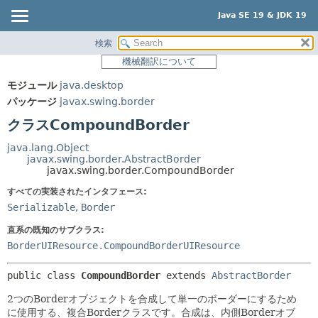
Java SE 19 & JDK 19
検索
概要
サマリー:
機械翻訳について
ネスト済
モジュール
モジュール
java.desktop
フィールド
パッケージ
パッケージ
javax.swing.border
コンストラクタ
クラス
クラスCompoundBorder
メソッド
使用
java.lang.Object
ツリー
javax.swing.border.AbstractBorder
詳細:
javax.swing.border.CompoundBorder
プレビュー
フィールド
すべての実装されたインタフェース:
新規
コンストラクタ
Serializable
,
Border
非推奨
メソッド
直系の既知のサブクラス:
索引
BorderUIResource.CompoundBorderUIResource
ヘルプ
public class 
CompoundBorder
extends 
AbstractBorder
2つのBorderオブジェクトを合成して単一のボーダーにするため
に使用する、複合Borderクラスです。合成は、内側Borderオブ