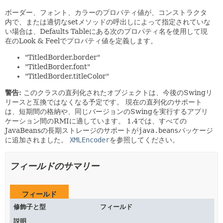
ボーダー、フォント、カラーのプロパティ値が、コンストラクタ
内で、または適切なsetメソッドの呼出しによって指定されていな
い場合は、Defaults Tableにある次のプロパティ名を使用して現
在のLook & Feelでプロパティ値を定義します。
"TitledBorder.border"
"TitledBorder.font"
"TitledBorder.titleColor"
警告:
このクラスの直列化されたオブジェクトは、今後のSwingリ
リースと互換ではなくなる予定です。
現在の直列化のサポート
は、短期間の格納や、同じバージョンのSwingを実行するアプリ
ケーション間のRMIに適しています。
1.4では、すべての
JavaBeansの長期ストレージのサポートが
java.beans
パッケージ
に追加されました。
XMLEncoder
を参照してください。
フィールドのサマリー
フィールド
修飾子と型
フィールド
説明