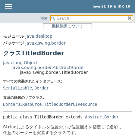
Java SE 19 & JDK 19
検索
概要
サマリー:
機械翻訳について
ネスト済
モジュール
モジュール
java.desktop
フィールド
パッケージ
パッケージ
javax.swing.border
コンストラクタ
クラス
クラスTitledBorder
メソッド
使用
java.lang.Object
ツリー
javax.swing.border.AbstractBorder
詳細:
javax.swing.border.TitledBorder
プレビュー
フィールド
すべての実装されたインタフェース:
新規
コンストラクタ
Serializable
,
Border
非推奨
メソッド
直系の既知のサブクラス:
索引
BorderUIResource.TitledBorderUIResource
ヘルプ
public class 
TitledBorder
extends 
AbstractBorder
Stringによるタイトルを位置および位置揃えを指定して追加し、
任意のボーダーを実装するクラスです。