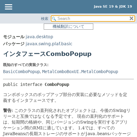
Java SE 19 & JDK 19
検索
概要
サマリー:
機械翻訳について
ネスト済
モジュール
モジュール
java.desktop
フィールド
パッケージ
パッケージ
javax.swing.plaf.basic
コンストラクタ
クラス
インタフェースComboPopup
メソッド
使用
既知のすべての実装クラス:
ツリー
詳細:
BasicComboPopup
,
MetalComboBoxUI.MetalComboPopup
プレビュー
フィールド
public interface 
ComboPopup
新規
コンストラクタ
コンボボックスのポップアップ部分の実装に必要なメソッドを定
非推奨
メソッド
義するインタフェースです。
索引
警告:
このクラスの直列化されたオブジェクトは、今後のSwingリ
ヘルプ
リースと互換ではなくなる予定です。
現在の直列化のサポート
は、短期間の格納や、同じバージョンのSwingを実行するアプリ
ケーション間のRMIに適しています。
1.4では、すべての
JavaBeansの長期ストレージのサポートが
java.beans
パッケージ