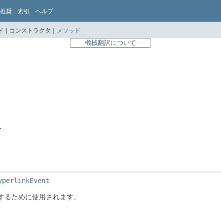
推奨
索引
ヘルプ
 |
コンストラクタ |
メソッド
機械翻訳について
t
yperlinkEvent
通知するために使用されます。