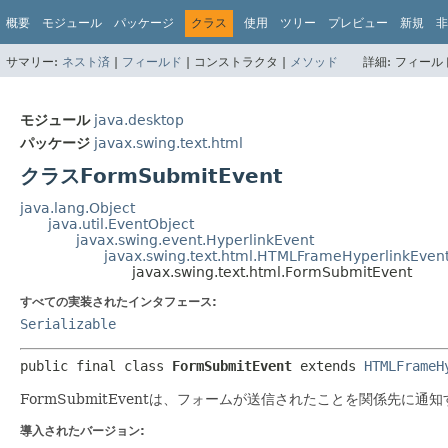
概要
モジュール
パッケージ
クラス
使用
ツリー
プレビュー
新規
非
サマリー:
ネスト済
|
フィールド
|
コンストラクタ |
メソッド
詳細:
フィールド
モジュール
java.desktop
パッケージ
javax.swing.text.html
クラスFormSubmitEvent
java.lang.Object
java.util.EventObject
javax.swing.event.HyperlinkEvent
javax.swing.text.html.HTMLFrameHyperlinkEven
javax.swing.text.html.FormSubmitEvent
すべての実装されたインタフェース:
Serializable
public final class 
FormSubmitEvent
extends 
HTMLFrameH
FormSubmitEventは、フォームが送信されたことを関係先に
導入されたバージョン: