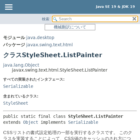
Java SE 19 & JDK 19
検索
概要
サマリー:
機械翻訳について
ネスト済
モジュール
モジュール
java.desktop
フィールド
パッケージ
パッケージ
javax.swing.text.html
コンストラクタ
クラス
クラスStyleSheet.ListPainter
メソッド
使用
java.lang.Object
ツリー
javax.swing.text.html.StyleSheet.ListPainter
詳細:
プレビュー
すべての実装されたインタフェース:
フィールド
Serializable
新規
コンストラクタ
含まれているクラス:
非推奨
メソッド
StyleSheet
索引
public static final class 
StyleSheet.ListPainter
ヘルプ
extends 
Object
 implements 
Serializable
CSSリストの書式設定処理の一部を実行するクラスです。
このク
ラスを実装することによって、CSS値のキャッシュのされ方につ