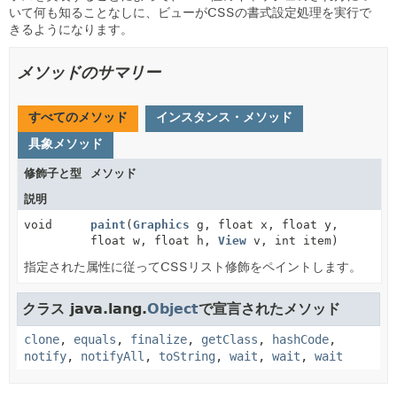
いて何も知ることなしに、ビューがCSSの書式設定処理を実行で
きるようになります。
メソッドのサマリー
すべてのメソッド
インスタンス・メソッド
具象メソッド
修飾子と型
メソッド
説明
void
paint
(
Graphics
g, float x, float y,
float w, float h,
View
v, int item)
指定された属性に従ってCSSリスト修飾をペイントします。
クラス java.lang.
Object
で宣言されたメソッド
clone
,
equals
,
finalize
,
getClass
,
hashCode
,
notify
,
notifyAll
,
toString
,
wait
,
wait
,
wait