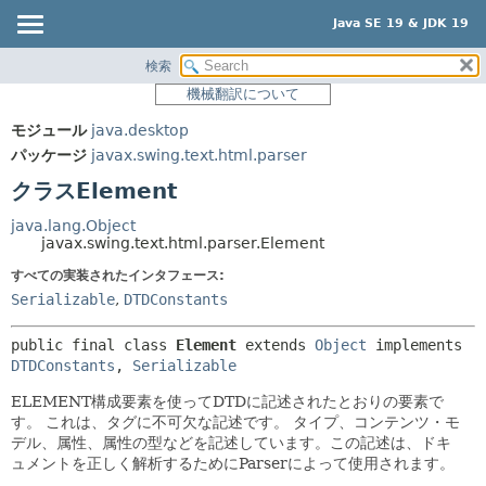
Java SE 19 & JDK 19
検索
概要
サマリー:
機械翻訳について
ネスト済
モジュール
モジュール
java.desktop
フィールド
パッケージ
パッケージ
javax.swing.text.html.parser
コンストラクタ
クラス
クラスElement
メソッド
使用
java.lang.Object
ツリー
javax.swing.text.html.parser.Element
詳細:
プレビュー
すべての実装されたインタフェース:
フィールド
Serializable
,
DTDConstants
新規
コンストラクタ
非推奨
メソッド
public final class 
Element
extends 
Object
 implements 
DTDConstants
, 
Serializable
索引
ELEMENT構成要素を使ってDTDに記述されたとおりの要素で
ヘルプ
す。
これは、タグに不可欠な記述です。
タイプ、コンテンツ・モ
デル、属性、属性の型などを記述しています。この記述は、ドキ
ュメントを正しく解析するためにParserによって使用されます。