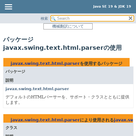
Java SE 19 & JDK 19
検索
概要
機械翻訳について
モジュール
パッケージ
パッケージ
javax.swing.text.html.parserの使用
クラス
使用
javax.swing.text.html.parser
を使用するパッケージ
ツリー
パッケージ
プレビュー
説明
新規
javax.swing.text.html.parser
非推奨
デフォルトのHTMLパーサーを、サポート・クラスとともに提供
します。
索引
ヘルプ
javax.swing.text.html.parser
により使用される
javax.sw
クラス