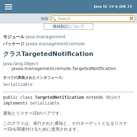
Java SE 19 & JDK 19
検索
概要
サマリー:
機械翻訳について
ネスト済
モジュール
モジュール
java.management
フィールド
パッケージ
パッケージ
javax.management.remote
コンストラクタ
クラス
クラスTargetedNotification
メソッド
使用
java.lang.Object
ツリー
javax.management.remote.TargetedNotification
詳細:
プレビュー
すべての実装されたインタフェース:
フィールド
Serializable
新規
コンストラクタ
非推奨
メソッド
public class 
TargetedNotification
extends 
Object
implements 
Serializable
索引
通知とリスナーIDのペアです。
ヘルプ
このクラスは、発行された通知と、そのターゲットとなるリスナ
ーIDを関連付けるために使用されます。