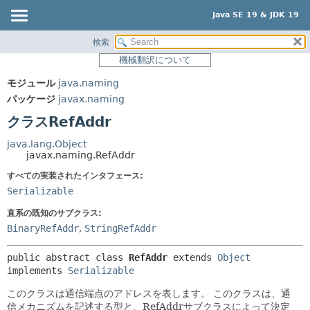
Java SE 19 & JDK 19
検索
概要
サマリー:
機械翻訳について
ネスト済
モジュール
モジュール
java.naming
フィールド
パッケージ
パッケージ
javax.naming
コンストラクタ
クラス
クラスRefAddr
メソッド
使用
java.lang.Object
ツリー
javax.naming.RefAddr
詳細:
プレビュー
すべての実装されたインタフェース:
フィールド
Serializable
新規
コンストラクタ
直系の既知のサブクラス:
非推奨
メソッド
BinaryRefAddr
,
StringRefAddr
索引
public abstract class 
RefAddr
extends 
Object
ヘルプ
implements 
Serializable
このクラスは通信端点のアドレスを表します。
このクラスは、通
信メカニズムを記述する型と、RefAddrサブクラスによって決定