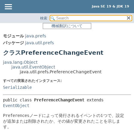
Java SE 19 & JDK 19
検索
概要
サマリー:
機械翻訳について
ネスト済
モジュール
モジュール
java.prefs
フィールド
パッケージ
パッケージ
java.util.prefs
コンストラクタ
クラス
クラスPreferenceChangeEvent
メソッド
使用
java.lang.Object
ツリー
java.util.EventObject
詳細:
java.util.prefs.PreferenceChangeEvent
プレビュー
フィールド
すべての実装されたインタフェース:
新規
コンストラクタ
Serializable
非推奨
メソッド
public class 
PreferenceChangeEvent
extends 
索引
EventObject
ヘルプ
Preferences
ノードによって発行されるイベントの1つで、設定
が追加または削除されたか、その値が変更されたことを示しま
す。