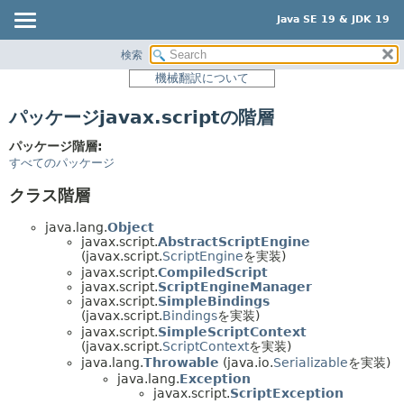
Java SE 19 & JDK 19
検索
概要
機械翻訳について
モジュール
パッケージjavax.scriptの階層
パッケージ
クラス
パッケージ階層:
すべてのパッケージ
使用
クラス階層
階層ツリー
プレビュー
java.lang.
Object
javax.script.
AbstractScriptEngine
新規
(javax.script.
ScriptEngine
を実装)
javax.script.
CompiledScript
非推奨
javax.script.
ScriptEngineManager
javax.script.
SimpleBindings
索引
(javax.script.
Bindings
を実装)
javax.script.
SimpleScriptContext
ヘルプ
(javax.script.
ScriptContext
を実装)
java.lang.
Throwable
(java.io.
Serializable
を実装)
java.lang.
Exception
javax.script.
ScriptException