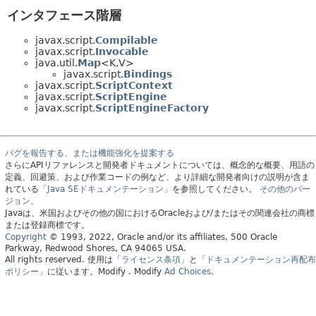
インタフェース階層
javax.script.
Compilable
javax.script.
Invocable
java.util.
Map
<K,
V>
javax.script.
Bindings
javax.script.
ScriptContext
javax.script.
ScriptEngine
javax.script.
ScriptEngineFactory
バグを報告する、または機能強化を提案する
さらにAPIリファレンスと開発者ドキュメントについては、概念的な概要、用語の
定義、回避策、および作業コードの例など、より詳細な開発者向けの説明が含ま
れている
「Java SEドキュメンテーション」
を参照してください。
その他のバー
ジョン。
Javaは、米国およびその他の国におけるOracleおよび/またはその関連会社の商標
または登録商標です。
Copyright
© 1993, 2022, Oracle and/or its affiliates, 500 Oracle
Parkway, Redwood Shores, CA 94065 USA.
All rights reserved.
使用は
「ライセンス条項」
と
「ドキュメンテーション再配布
ポリシー」
に従います。
Modify
. Modify
Ad Choices
.