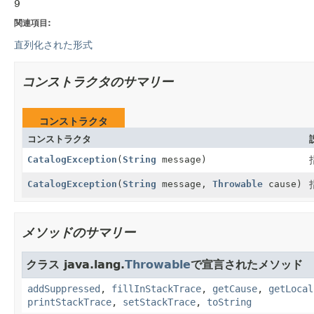
9
関連項目:
直列化された形式
コンストラクタのサマリー
コンストラクタ
コンストラクタ
CatalogException
(
String
message)
CatalogException
(
String
message,
Throwable
cause)
メソッドのサマリー
クラス java.lang.
Throwable
で宣言されたメソッド
addSuppressed
,
fillInStackTrace
,
getCause
,
getLocal
printStackTrace
,
setStackTrace
,
toString