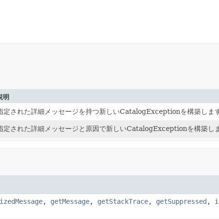
説明
指定された詳細メッセージを持つ新しいCatalogExceptionを構築しま
指定された詳細メッセージと原因で新しいCatalogExceptionを構築し
izedMessage
,
getMessage
,
getStackTrace
,
getSuppressed
,
i