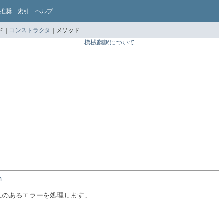
推奨
索引
ヘルプ
 |
コンストラクタ
|
メソッド
機械翻訳について
n
能性のあるエラーを処理します。