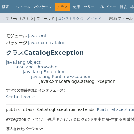
概要
モジュール
パッケージ
クラス
使用
ツリー
プレビュー
新規
非
サマリー:
ネスト済 |
フィールド |
コンストラクタ
|
メソッド
詳細:
フィールド
モジュール
java.xml
パッケージ
javax.xml.catalog
クラスCatalogException
java.lang.Object
java.lang.Throwable
java.lang.Exception
java.lang.RuntimeException
javax.xml.catalog.CatalogException
すべての実装されたインタフェース:
Serializable
public class 
CatalogException
extends 
RuntimeExceptio
exceptionクラスは、処理またはカタログの使用中に発生する可
導入されたバージョン: