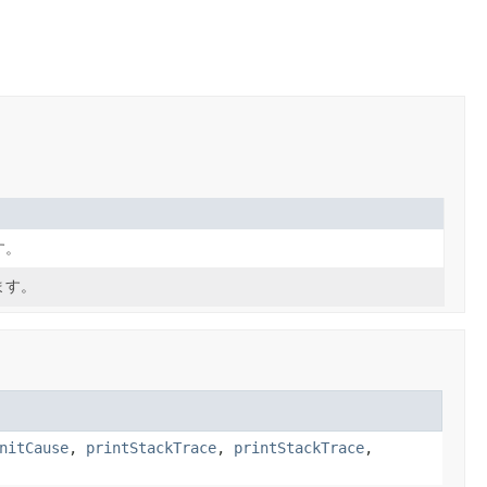
す。
ます。
nitCause
,
printStackTrace
,
printStackTrace
,