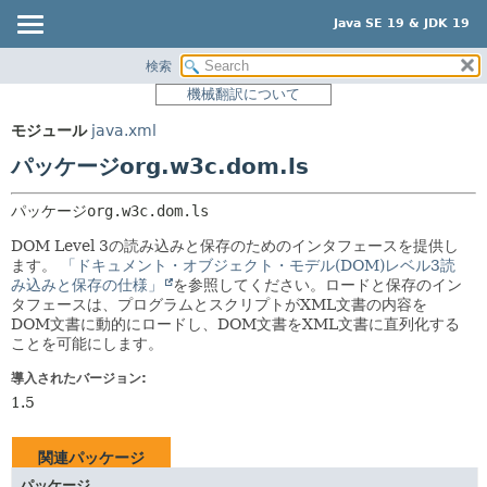
Java SE 19 & JDK 19
検索
概要
パッケージ:
機械翻訳について
説明
モジュール
モジュール
java.xml
関連パッケージ
パッケージ
パッケージorg.w3c.dom.ls
クラスとインタフェース
クラス
使用
パッケージ
org.w3c.dom.ls
ツリー
DOM Level 3の読み込みと保存のためのインタフェースを提供し
ます。
「ドキュメント・オブジェクト・モデル(DOM)レベル3読
プレビュー
み込みと保存の仕様」
を参照してください。ロードと保存のイン
タフェースは、プログラムとスクリプトがXML文書の内容を
新規
DOM文書に動的にロードし、DOM文書をXML文書に直列化する
非推奨
ことを可能にします。
索引
導入されたバージョン:
1.5
ヘルプ
関連パッケージ
パッケージ