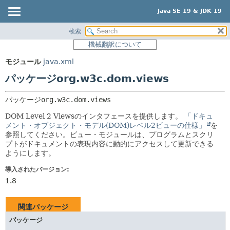
Java SE 19 & JDK 19
検索
概要
パッケージ:
機械翻訳について
説明
モジュール
モジュール
java.xml
関連パッケージ
パッケージ
パッケージorg.w3c.dom.views
クラスとインタフェース
クラス
使用
パッケージ
org.w3c.dom.views
ツリー
DOM Level 2 Viewsのインタフェースを提供します。
「ドキュ
メント・オブジェクト・モデル(DOM)レベル2ビューの仕様」
を
プレビュー
参照してください。ビュー・モジュールは、プログラムとスクリ
プトがドキュメントの表現内容に動的にアクセスして更新できる
新規
ようにします。
非推奨
導入されたバージョン:
索引
1.8
ヘルプ
関連パッケージ
パッケージ